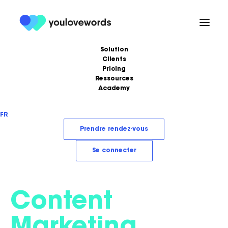
Solution
Clients
Pricing
Ressources
Academy
Formations
Podcast
FR
Ebooks
Love Stories
Prendre rendez-vous
Articles
LoveLetter
Se connecter
Content