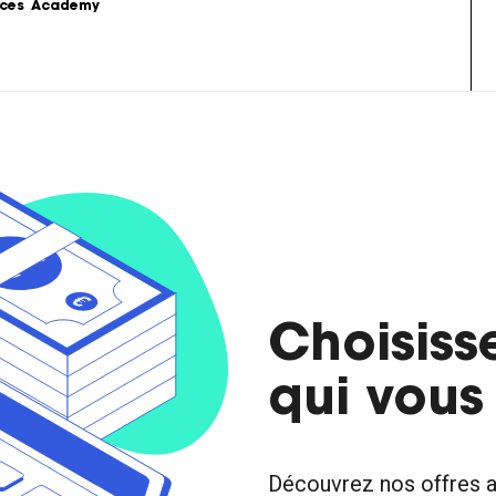
ces
Academy
s
Podcast
formations sur le 
Le Content Marketing raconté par 
ing.
les experts du sujet.
Love Stories
 la théorie au 
Nos clients partagent leur 
e stratégie de 
expérience.
LoveLetter
 pratiques, 
Notre newsletter qui vous informe 
Choisisse
mples...
sur toutes les actualités Content.
qui vous
Découvrez nos offres a