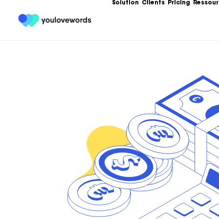
Solution
Clients
Pricing
Ressour
Formation
Les meilleures 
Content Market
Ebooks
Un condensé de
service de votr
contenu.
Articles
Guides, bonnes
templates, exe