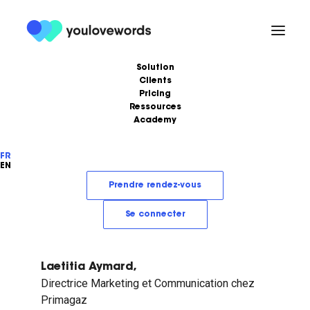
Solution
Clients
Pricing
Énergie
Ressources
Academy
Formations
Podcast
FR
Ebooks
Love Stories
EN
Articles
LoveLetter
Prendre rendez-vous
Se connecter
Laetitia Aymard,
Directrice Marketing et Communication chez
Primagaz