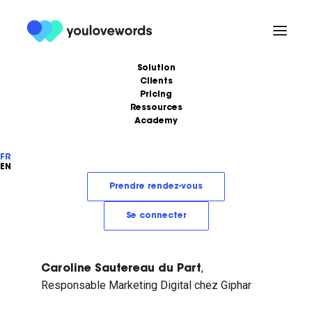
Solution
Clients
Pricing
Santé / Pharma
Ressources
Academy
Formations
Podcast
FR
Ebooks
Love Stories
EN
Articles
LoveLetter
Prendre rendez-vous
Se connecter
,
Caroline Sautereau du Part
Responsable Marketing Digital chez Giphar