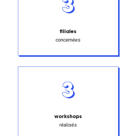
3
filiales
concernées
3
workshops
réalisés