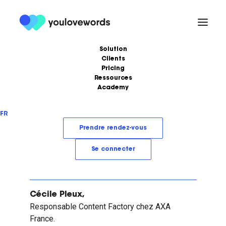
Solution
Clients
Pricing
Banque / Assurance
Ressources
Academy
Formations
Podcast
FR
Ebooks
Love Stories
Prendre rendez-vous
Articles
LoveLetter
Se connecter
Cécile Pleux,
Responsable Content Factory chez AXA
France.