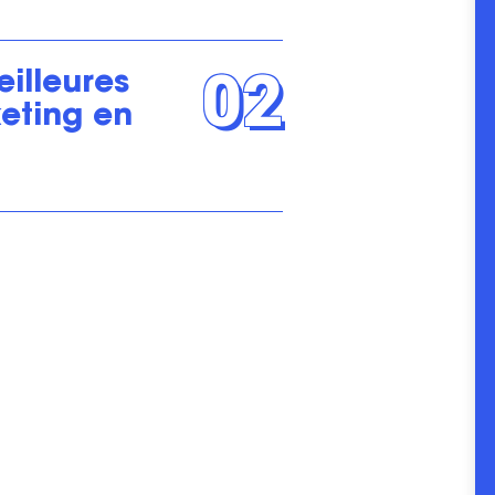
02
illeures
eting en