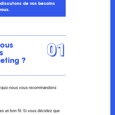
 discutons de vos besoins 
vous.
01
vous
s
eting ?
urquoi nous vous recommandons
s un bon fit. Si vous décidez que