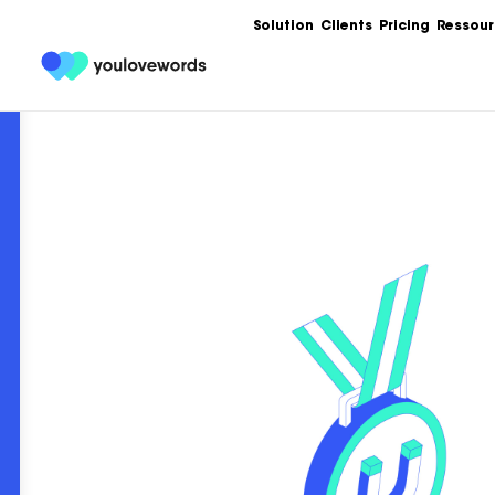
Solution
Clients
Pricing
Ressour
Formation
Les meilleures 
Content Market
Ebooks
Un condensé de
service de votr
contenu.
Articles
Guides, bonnes
templates, exe