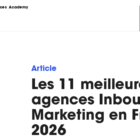
ces
Academy
s
Podcast
formations sur le 
Le Content Marketing raconté par 
ing.
les experts du sujet.
Love Stories
Article
 la théorie au 
Nos clients partagent leur 
e stratégie de 
expérience.
Les 11 meilleur
LoveLetter
 pratiques, 
Notre newsletter qui vous informe 
agences Inbo
mples...
sur toutes les actualités Content.
Marketing en 
2026