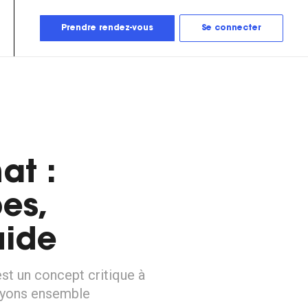
Prendre rendez-vous
Se connecter
at :
es,
uide
est un concept critique à
Voyons ensemble