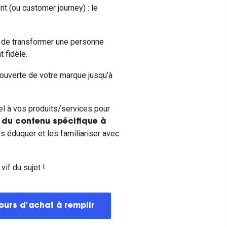
t (ou customer journey) : le
t de transformer une personne
 fidèle.
écouverte de votre marque jusqu’à
l à vos produits/services pour
 du contenu spécifique à
es éduquer et les familiariser avec
if du sujet !
ours d’achat à remplir