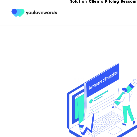
Solution
Clients
Pricing
Ressour
Formation
Les meilleures 
Content Market
Ebooks
Un condensé de
service de votr
contenu.
Articles
Guides, bonnes
templates, exe