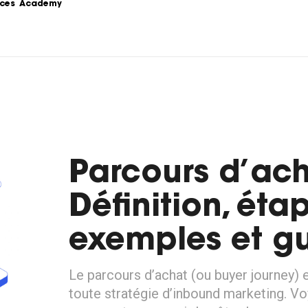
ces
Academy
s
Podcast
formations sur le 
Le Content Marketing raconté par 
ing.
les experts du sujet.
Love Stories
 la théorie au 
Nos clients partagent leur 
e stratégie de 
expérience.
Parcours d’ach
LoveLetter
 pratiques, 
Définition, étap
Notre newsletter qui vous informe 
mples...
sur toutes les actualités Content.
exemples et g
Le parcours d’achat (ou buyer journey) 
toute stratégie d’inbound marketing. 