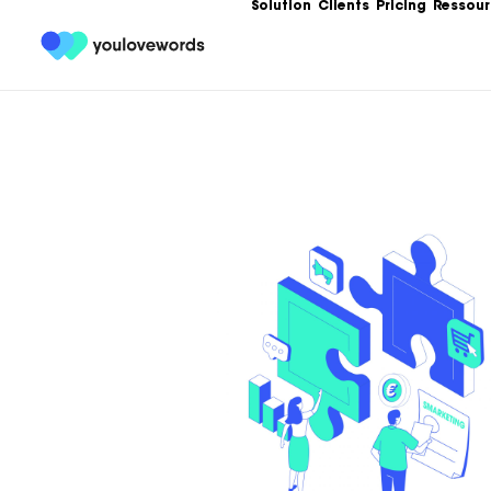
Solution
Clients
Pricing
Ressour
Formation
Les meilleures 
Content Market
Ebooks
Un condensé de
service de votr
contenu.
Articles
Guides, bonnes
templates, exe