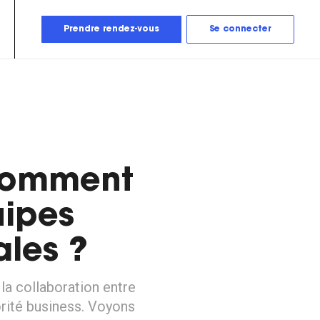
Prendre rendez-vous
Se connecter
Comment
uipes
ales ?
 la collaboration entre
orité business. Voyons