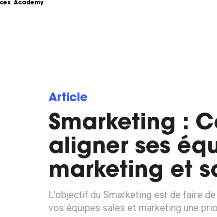
ces
Academy
s
Podcast
formations sur le 
Le Content Marketing raconté par 
ing.
les experts du sujet.
Love Stories
Article
 la théorie au 
Nos clients partagent leur 
e stratégie de 
expérience.
Smarketing : 
LoveLetter
 pratiques, 
Notre newsletter qui vous informe 
aligner ses éq
mples...
sur toutes les actualités Content.
marketing et s
L’objectif du Smarketing est de faire de
vos équipes sales et marketing une pri