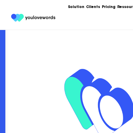
Solution
Clients
Pricing
Ressour
Formation
Les meilleures 
Content Market
Ebooks
Un condensé de
service de votr
contenu.
Articles
Guides, bonnes
templates, exe