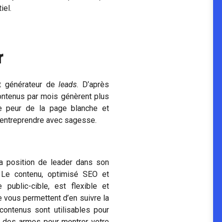
iel.
r
t générateur de
leads
. D’après
ontenus par mois génèrent plus
e peur de la page blanche et
 à entreprendre avec sagesse.
sa position de leader dans son
. Le contenu, optimisé SEO et
 public-cible, est flexible et
e vous permettent d’en suivre la
ontenus sont utilisables pour
x des armes pour montrer votre