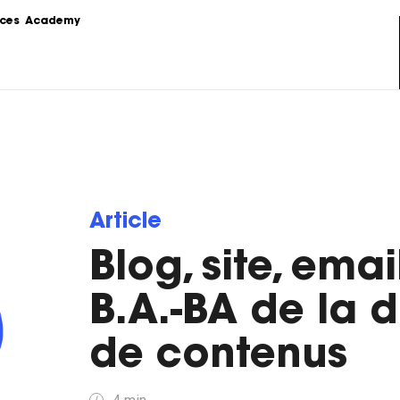
ces
Academy
s
Podcast
formations sur le 
Le Content Marketing raconté par 
ing.
les experts du sujet.
Love Stories
 la théorie au 
Nos clients partagent leur 
e stratégie de 
expérience.
Article
Blog, site, emai
LoveLetter
 pratiques, 
Notre newsletter qui vous informe 
mples...
sur toutes les actualités Content.
B.A.-BA de la d
de contenus