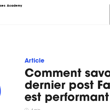
ces
Academy
s
Podcast
formations sur le 
Le Content Marketing raconté par 
ing.
les experts du sujet.
Love Stories
 la théorie au 
Nos clients partagent leur 
e stratégie de 
expérience.
Article
Comment savoi
LoveLetter
 pratiques, 
Notre newsletter qui vous informe 
mples...
sur toutes les actualités Content.
dernier post 
est performant