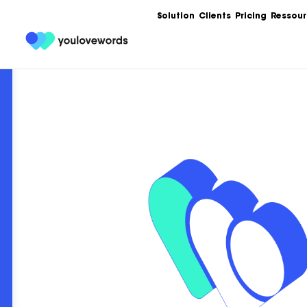
Solution
Clients
Pricing
Ressour
Formation
Les meilleures 
Content Market
Ebooks
Un condensé de
service de votr
contenu.
Articles
Guides, bonnes
templates, exe