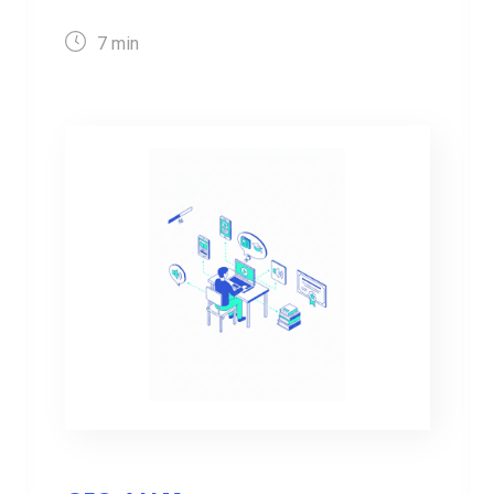
7
min