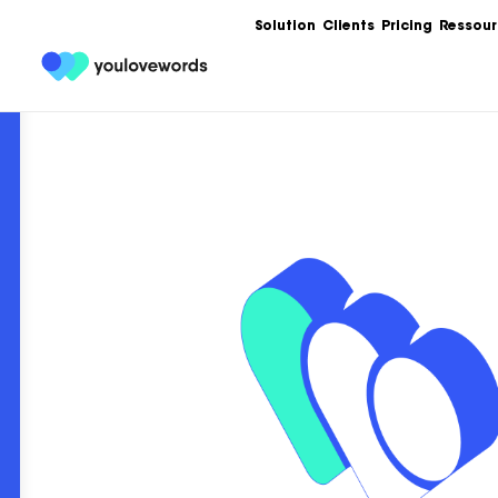
Solution
Clients
Pricing
Ressour
Formation
Les meilleures 
Content Market
Ebooks
Un condensé de
service de votr
contenu.
Articles
Guides, bonnes
templates, exe