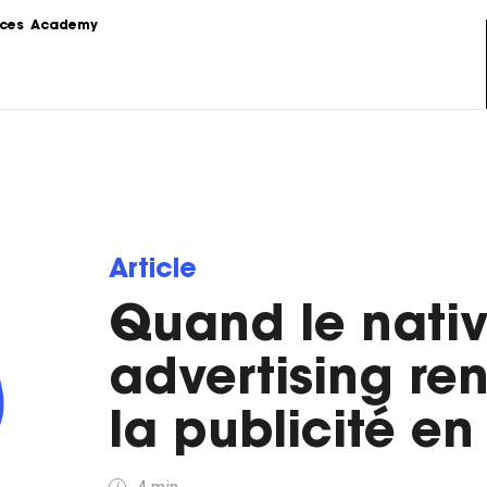
ces
Academy
s
Podcast
formations sur le 
Le Content Marketing raconté par 
ing.
les experts du sujet.
Love Stories
 la théorie au 
Nos clients partagent leur 
e stratégie de 
expérience.
Article
Quand le nati
LoveLetter
 pratiques, 
Notre newsletter qui vous informe 
mples...
sur toutes les actualités Content.
advertising re
la publicité en