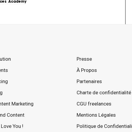
ces
Academy
s
Podcast
formations sur le 
Le Content Marketing raconté par 
ing.
les experts du sujet.
Love Stories
ution
Presse
 la théorie au 
Nos clients partagent leur 
e stratégie de 
expérience.
ents
À Propos
LoveLetter
cing
Partenaires
 pratiques, 
Notre newsletter qui vous informe 
mples...
sur toutes les actualités Content.
og
Charte de confidentialité
tent Marketing
CGU freelances
nd Content
Mentions Légales
Love You !
Politique de Confidential