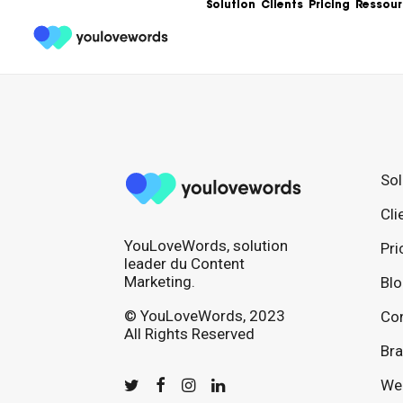
Solution
Clients
Pricing
Ressour
Formation
Les meilleures 
Content Market
Ebooks
Sol
Un condensé de
service de votr
Cli
contenu.
YouLoveWords, solution
Articles
Pri
Guides, bonnes
leader du Content
templates, exe
Marketing.
Bl
© YouLoveWords, 2023
Con
All Rights Reserved
Bra
We 