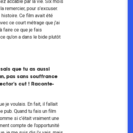
assez accablé par la vie. Six mois
la remercier, pour s’excuser.
histoire. Ce film avait été
vec ce court métrage que j’ai
 faire ce que je fais
r ce qu’on a dans le bide plutôt
sais que tu as aussi
an, pas sans souffrance
ector’s cut ! Raconte-
 je voulais. En fait, il fallait
 pub. Quand tu fais un film
omme si c’était vraiment une
lement compte de l’opportunité
e, je me suis dis j’y vais, mais