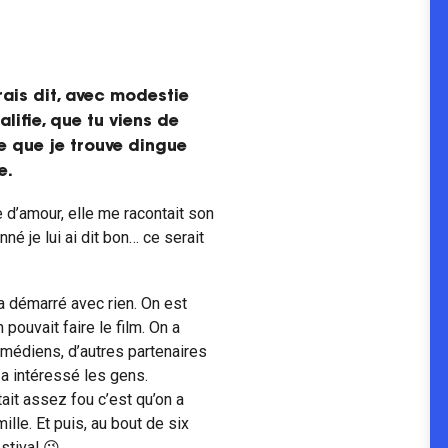
rais dit, avec modestie
lifie, que tu viens de
e que je trouve dingue
e.
e d’amour, elle me racontait son
é je lui ai dit bon… ce serait
 a démarré avec rien. On est
pouvait faire le film. On a
médiens, d’autres partenaires
n a intéressé les gens.
tait assez fou c’est qu’on a
le. Et puis, au bout de six
stival 😉