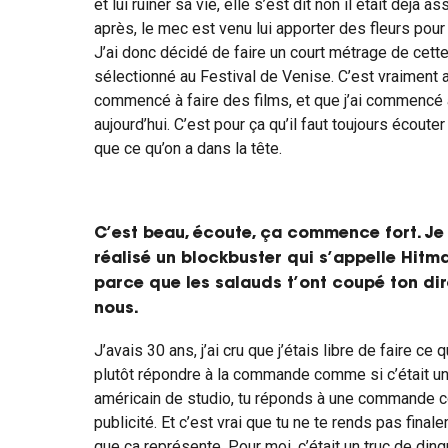
et lui ruiner sa vie, elle s’est dit non il était déjà 
après, le mec est venu lui apporter des fleurs pour 
J’ai donc décidé de faire un court métrage de cette 
sélectionné au Festival de Venise. C’est vraiment a
commencé à faire des films, et que j’ai commencé à
aujourd’hui. C’est pour ça qu’il faut toujours écoute
que ce qu’on a dans la tête.
C’est beau, écoute, ça commence fort. Je 
réalisé un blockbuster qui s’appelle Hitm
parce que les salauds t’ont coupé ton dir
nous.
J’avais 30 ans, j’ai cru que j’étais libre de faire ce que
plutôt répondre à la commande comme si c’était une
américain de studio, tu réponds à une commande c
publicité. Et c’est vrai que tu ne te rends pas fina
que ça représente. Pour moi, c’était un truc de dingu