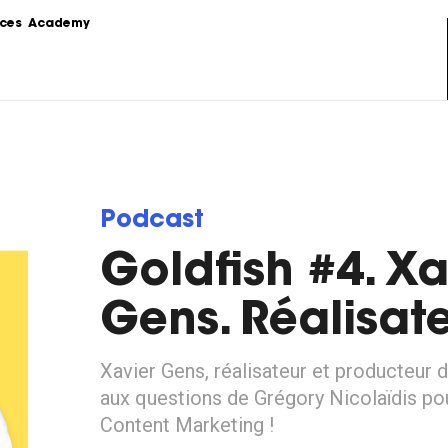
ces
Academy
s
Podcast
formations sur le 
Le Content Marketing raconté par 
ing.
les experts du sujet.
Love Stories
Podcast
 la théorie au 
Nos clients partagent leur 
e stratégie de 
expérience.
Goldfish #4. Xa
LoveLetter
 pratiques, 
Notre newsletter qui vous informe 
Gens. Réalisat
mples...
sur toutes les actualités Content.
Xavier Gens, réalisateur et producteur d
aux questions de Grégory Nicolaïdis pou
Content Marketing !