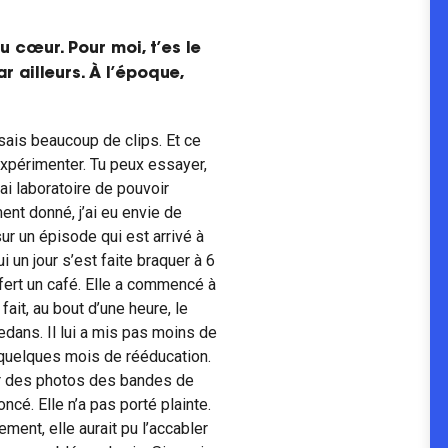
u cœur. Pour moi, t’es le
r ailleurs. À l’époque,
isais beaucoup de clips. Et ce
 expérimenter. Tu peux essayer,
rai laboratoire de pouvoir
ment donné, j’ai eu envie de
ur un épisode qui est arrivé à
i un jour s’est faite braquer à 6
ffert un café. Elle a commencé à
fait, au bout d’une heure, le
dedans. Il lui a mis pas moins de
re quelques mois de rééducation.
er des photos des bandes de
ncé. Elle n’a pas porté plainte.
ment, elle aurait pu l’accabler