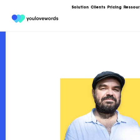
Solution
Clients
Pricing
Ressour
Formation
Les meilleures 
Content Market
Ebooks
Un condensé de
service de votr
contenu.
Articles
Guides, bonnes
templates, exe