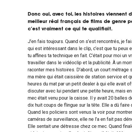
Donc oui, avec toi, les histoires viennent d
meilleur réal français de films de genre pa
c’est vraiment ce qui te qualifiait.
J’en fais toujours. Quand on s’est rencontrés, je fa
qui est intéressant dans le clip, c’est que tu peux
tu affines ta technique en fait. C’était pour moi un v
travailler dans le vidéoclip et la publicité. À un mo
raconter mes histoires. D’abord, un court métrage s
ma mère qui était caissière de station service et qu
heures du mat par un petit dealer à qui elle avait o
discuter avec lui pendant une petite heure, mais en 
mec était venu pour la caisse. Il y avait 20 balles 
dix huit coups de flingue sur la tête. Elle a dû fai
Quand les policiers sont venus la voir pour montr
caméras de surveillance, elle ne l’a en fait pas déno
Elle sentait une détresse chez ce mec. Quand finale