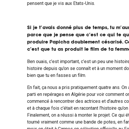
pensent que je vis aux Etats-Unis.
Si je t’avais donné plus de temps, tu m’au
parce que je pense que c’est ce qui te qua
produire Papicha doublement césarisé. C
c’est que tu as produit le film de ta femm
Ben ouais, c’est important, c’est un peu une histoir
histoire depuis qu’on se connaît et à un moment donn
bien que tu en fasses un film.
En fait, ça nous a pris pratiquement quatre ans. On
parti en repérages en Algérie pour voir comment on 
commencé à rencontrer des actrices et d’autres co
et à chaque fois c’était en racontant l’histoire qu’o
Finalement, on a réussi à monter le projet. Ce qui é
tourné vraiment comme une bande de potes, en famil
mois on était à Cannes en sélection officielle au Fe