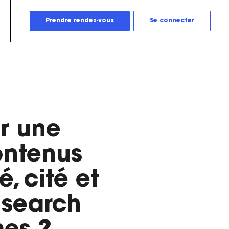
Prendre rendez-vous
Se connecter
r une
ontenus
, cité et
 search