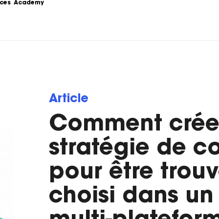
ces
Academy
s
Podcast
formations sur le 
Le Content Marketing raconté par 
ing.
les experts du sujet.
Love Stories
Article
 la théorie au 
Nos clients partagent leur 
e stratégie de 
expérience.
Comment crée
LoveLetter
 pratiques, 
Notre newsletter qui vous informe 
stratégie de c
mples...
sur toutes les actualités Content.
pour être trouvé
choisi dans un