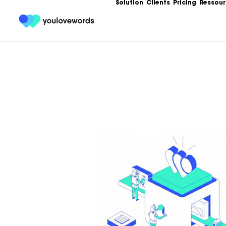
Solution
Clients
Pricing
Ressour
Formation
Les meilleures 
Content Market
Ebooks
Un condensé de
service de votr
contenu.
Articles
Guides, bonnes
templates, exe