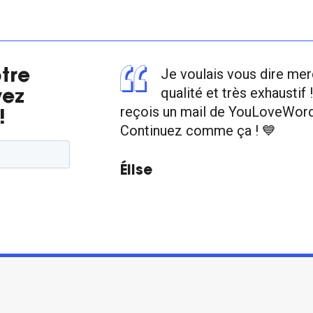
Je voulais vous dire mer
tre
qualité et très exhaustif 
vez
reçois un mail de YouLoveWords 
!
Continuez comme ça ! 💙
Élise