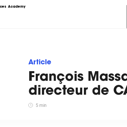
ces
Academy
s
Podcast
formations sur le 
Le Content Marketing raconté par 
ing.
les experts du sujet.
Love Stories
Article
 la théorie au 
Nos clients partagent leur 
e stratégie de 
expérience.
François Massa
LoveLetter
 pratiques, 
Notre newsletter qui vous informe 
directeur de C
mples...
sur toutes les actualités Content.
5
min