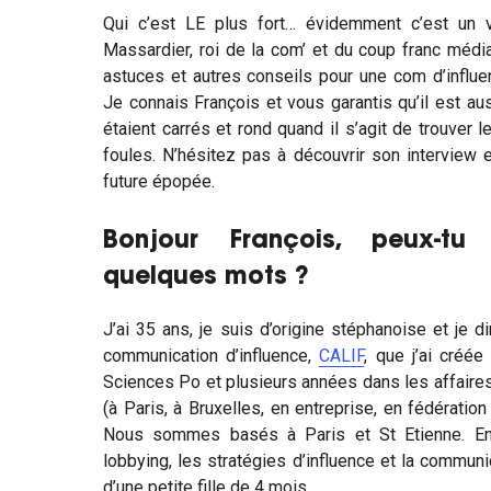
Qui c’est LE plus fort… évidemment c’est un v
Massardier, roi de la com’ et du coup franc médi
astuces et autres conseils pour une com d’influ
Je connais François et vous garantis qu’il est au
étaient carrés et rond quand il s’agit de trouver l
foules. N’hésitez pas à découvrir son interview e
future épopée.
Bonjour François, peux-tu
quelques mots ?
J’ai 35 ans, je suis d’origine stéphanoise et je 
communication d’influence,
CALIF
, que j’ai créé
Sciences Po et plusieurs années dans les affaire
(à Paris, à Bruxelles, en entreprise, en fédératio
Nous sommes basés à Paris et St Etienne. En p
lobbying, les stratégies d’influence et la communic
d’une petite fille de 4 mois.