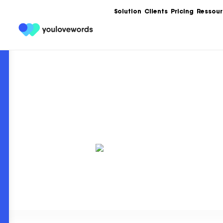
Solution
Clients
Pricing
Ressour
Formation
Les meilleures 
Content Market
Ebooks
Un condensé de
service de votr
contenu.
Articles
Guides, bonnes
templates, exe