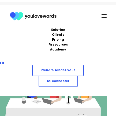
Solution
Clients
Pricing
Ressources
Academy
Formations
Podcast
FR
Ebooks
Love Stories
Prendre rendez-vous
Articles
LoveLetter
Se connecter