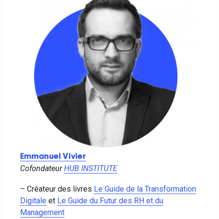
Emmanuel Vivier
Cofondateur
HUB INSTITUTE
– Créateur des livres
Le Guide de la Transformation
Digitale
et
Le Guide du Futur des RH et du
Management