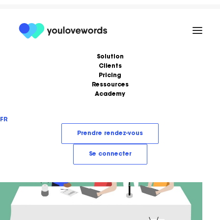
Solution
Clients
Pricing
Ressources
Academy
Formations
Podcast
FR
Ebooks
Love Stories
Prendre rendez-vous
Articles
LoveLetter
Se connecter