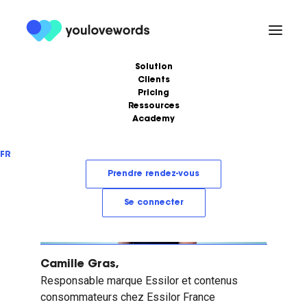
Solution
Clients
Pricing
Santé / Pharma
Ressources
Academy
Formations
Podcast
FR
Ebooks
Love Stories
Prendre rendez-vous
Articles
LoveLetter
Se connecter
Camille Gras,
Responsable marque Essilor et contenus
consommateurs chez Essilor France