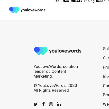
Solution
Clients
Pricing
Ressour
Formation
Les meilleures 
Content Market
Ebooks
Sol
Un condensé de
service de votr
Cli
contenu.
YouLoveWords, solution
Articles
Pri
Guides, bonnes
leader du Content
templates, exe
Marketing.
Bl
© YouLoveWords, 2023
Con
All Rights Reserved
Bra
We 