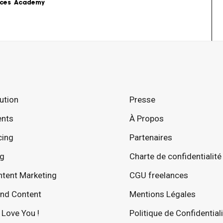
ces
Academy
s
Podcast
formations sur le 
Le Content Marketing raconté par 
ing.
les experts du sujet.
Love Stories
ution
Presse
 la théorie au 
Nos clients partagent leur 
e stratégie de 
expérience.
ents
À Propos
LoveLetter
cing
Partenaires
 pratiques, 
Notre newsletter qui vous informe 
mples...
sur toutes les actualités Content.
og
Charte de confidentialité
tent Marketing
CGU freelances
nd Content
Mentions Légales
Love You !
Politique de Confidential