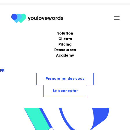
Solution
Clients
Pricing
Ressources
Academy
Formations
Podcast
FR
Ebooks
Love Stories
Prendre rendez-vous
Articles
LoveLetter
Se connecter