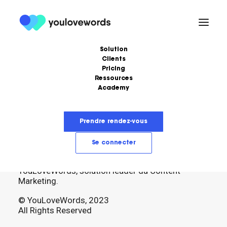
Solution
Clients
Pricing
Ressources
Academy
Formations
Podcast
Ebooks
Love Stories
Prendre rendez-vous
Articles
LoveLetter
Se connecter
YouLoveWords, solution leader du Content
Marketing.
© YouLoveWords, 2023
All Rights Reserved