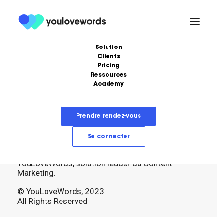
Solution
Clients
Pricing
Précédent
Ressources
Academy
Formations
Podcast
Ebooks
Love Stories
Prendre rendez-vous
Articles
LoveLetter
Se connecter
YouLoveWords, solution leader du Content
Marketing.
© YouLoveWords, 2023
All Rights Reserved