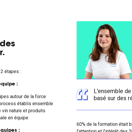
 des
r.
2 étapes :
équipe :
L'ensemble de
ipes autour de la force
basé sur des r
 process établis ensemble
 vin nature et produits
nale en équipe
60% de la formation était 
équipes :
l’attention et l’intérêt des 