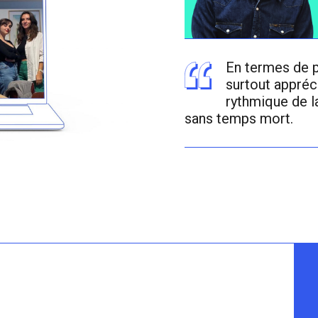
En termes de pé
surtout appréc
rythmique de l
sans temps mort.