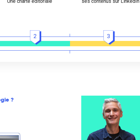
Une charte éditoriale
ses contenus sur LinkedIn
2
3
ogie ?