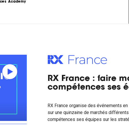
ces
Academy
s
Podcast
formations sur le 
Le Content Marketing raconté par 
ing.
les experts du sujet.
Love Stories
 la théorie au 
Nos clients partagent leur 
e stratégie de 
expérience.
RX France : faire m
LoveLetter
 pratiques, 
Notre newsletter qui vous informe 
compétences ses é
mples...
sur toutes les actualités Content.
RX France organise des événements en fa
sur une quinzaine de marchés différents.
compétences ses équipes sur les straté