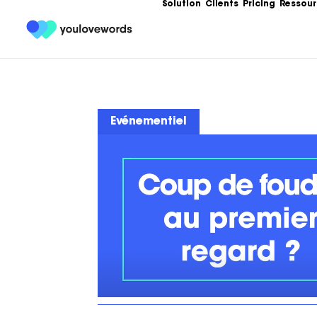
Solution
Clients
Pricing
Ressour
Formation
Les meilleures 
Content Market
Evénementiel
Ebooks
Un condensé de
service de votr
contenu.
Articles
Guides, bonnes
templates, exe