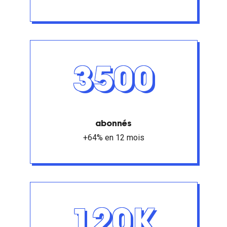
3500
abonnés
+64% en 12 mois
120K