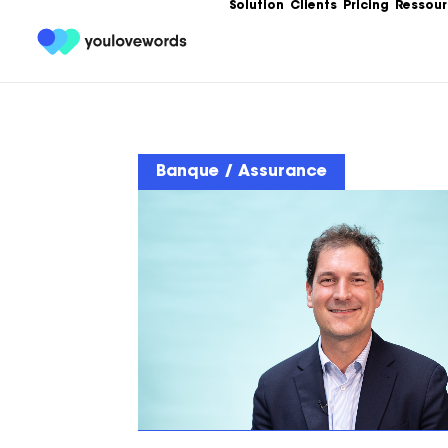
Solution
Clients
Pricing
Ressour
Formation
Les meilleures 
Content Market
Banque / Assurance
Ebooks
Un condensé de
service de votr
contenu.
Articles
Guides, bonnes
templates, exe