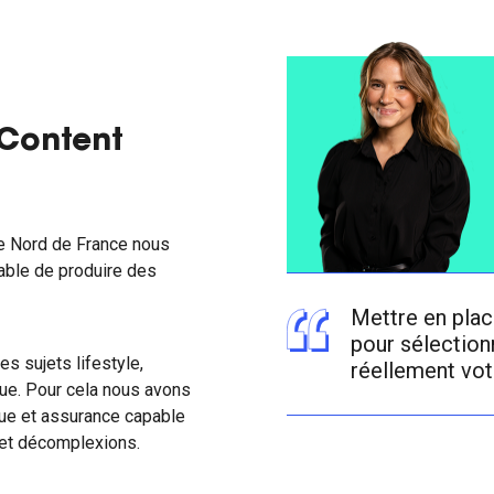
 Content
le Nord de France nous
able de produire des
Mettre en place
pour sélection
s sujets lifestyle,
réellement votr
ue. Pour cela nous avons
que et assurance capable
é et décomplexions.