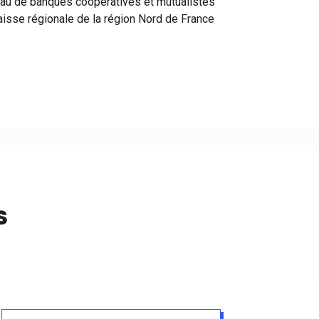
seau de banques coopératives et mutualistes
sse régionale de la région Nord de France
s