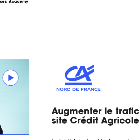
ces
Academy
s
Podcast
formations sur le 
Le Content Marketing raconté par 
ing.
les experts du sujet.
Love Stories
 la théorie au 
Nos clients partagent leur 
e stratégie de 
expérience.
LoveLetter
 pratiques, 
Notre newsletter qui vous informe 
mples...
sur toutes les actualités Content.
Augmenter le trafic
site Crédit Agricol