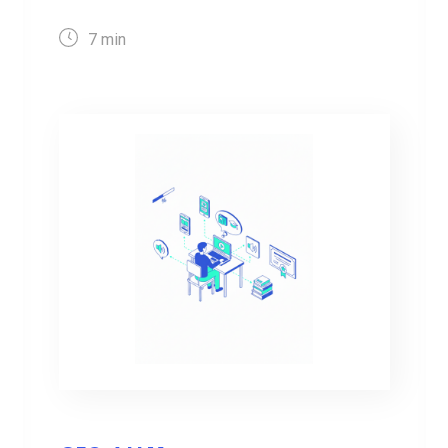
7
min