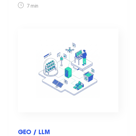
7
min
GEO / LLM