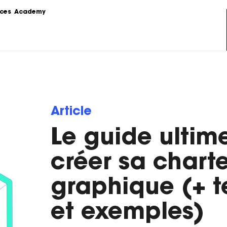
ces
Academy
s
Podcast
formations sur le 
Le Content Marketing raconté par 
ing.
les experts du sujet.
Love Stories
Article
 la théorie au 
Nos clients partagent leur 
e stratégie de 
expérience.
Le guide ultim
LoveLetter
 pratiques, 
Notre newsletter qui vous informe 
créer sa chart
mples...
sur toutes les actualités Content.
graphique (+ 
et exemples)