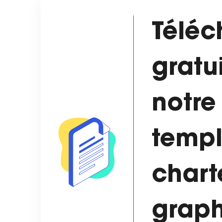
Téléc
gratu
notre
templ
chart
graph