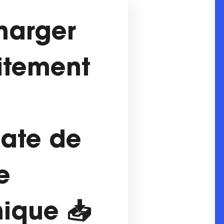
harger
itement
ate de
e
ique 📥