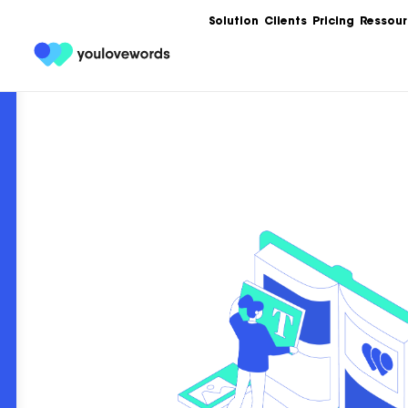
Solution
Clients
Pricing
Ressour
Formation
Les meilleures 
Content Market
Ebooks
Un condensé de
service de votr
contenu.
Articles
Guides, bonnes
templates, exe