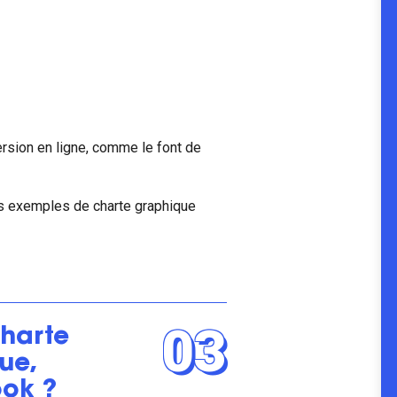
ersion en ligne, comme le font de
es exemples de charte graphique
03
charte
ue,
ook ?